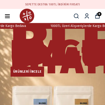
SEPETTE EKSTRA 100TL İNDIRIM FIRSATI
PRE
BL
0
N
argo Bedava
1000TL Üzeri Alışverişlerde Kargo Bedava
UYG
LE
FİYA
ULDU
ÜRÜNLERİ İNCELE