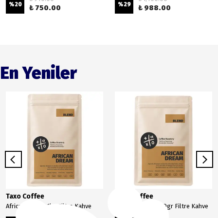
%
20
%
29
₺ 750.00
₺ 988.00
En Yeniler
Taxo Coffee
Taxo Coffee
African Dream 1kg Filtre Kahve
African Dream 250gr Filtre Kahve