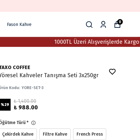
0
Fason Kahve
1000TL Üzeri Alışverişlerde Kargo Beda
TAXO COFFEE
Yöresel Kahveler Tanışma Seti 3x250gr
Ürün Kodu
:
YORE-SET-3
₺ 1,400.00
%
29
₺ 988.00
Öğütme Türü
*
Çekirdek Kahve
Filtre Kahve
French Press