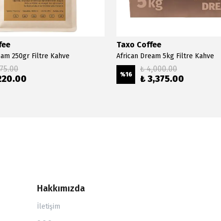
fee
Taxo Coffee
eam 250gr Filtre Kahve
African Dream 5kg Filtre Kahve
275.00
₺ 4,000.00
%
16
220.00
₺ 3,375.00
Hakkımızda
İletişim