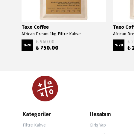
Taxo Coffee
Taxo Cof
African Dream 1kg Filtre Kahve
African Dr
₺ 940.00
₺ 
%
20
%
20
₺ 750.00
₺ 
Kategoriler
Hesabım
Filtre Kahve
Giriş Yap