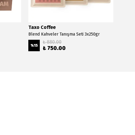
Taxo Coffee
Taxo 
Blend Kahveler Tanışma Seti 3x250gr
Brezily
₺ 880.00
%
15
%
20
₺ 750.00